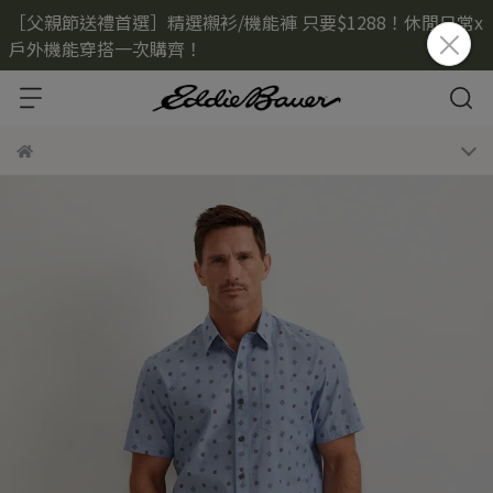
［父親節送禮首選］精選襯衫/機能褲 只要$1288！休閒日常x
戶外機能穿搭一次購齊！