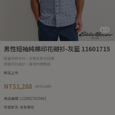
1
/
2
男性短袖純棉印花襯衫-灰藍 11601715
輕量棉質布料，炎熱天氣也舒適
原創印花設計，展現休閒風格
新品上市
NT$1,288
NT$1,680
商品編號:
1120017015602
供貨狀況:
尚有庫存