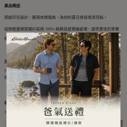
產品概述
原創印花設計，展現休閒風格，為你的夏日穿搭增添亮點。
這款輕量棉質襯衫採用 100% 純棉並經預縮處理，提供更佳的穿著
版型與舒適度。
清潔保養方式
冷水機洗（精緻洗，與同色衣物）；不可漂白；低溫烘乾，洗後立
即取出；可低溫熨燙
材質成分
100% 棉