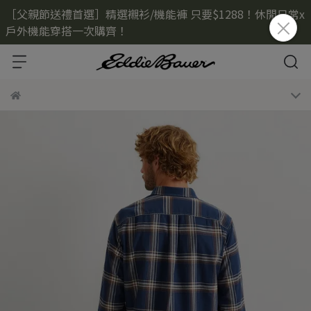
［父親節送禮首選］精選襯衫/機能褲 只要$1288！休閒日常x
戶外機能穿搭一次購齊！