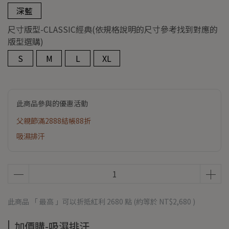
深藍
尺寸版型-CLASSIC經典(依規格說明的尺寸參考找到對應的
版型選購)
S
M
L
XL
此商品參與的優惠活動
父親節滿2888結帳88折
吸濕排汗
此商品 「 最高 」可以折抵紅利
2680
點 (約等於
NT$2,680
)
加價購-吸濕排汗