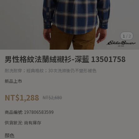
1
/
2
男性格紋法蘭絨襯衫-深藍 13501758
耐洗耐穿；經典格紋；30次洗滌後仍不變形褪色
新品上市
NT$1,288
NT$2,680
商品編號:
197806583599
供貨狀況:
尚有庫存
顏色