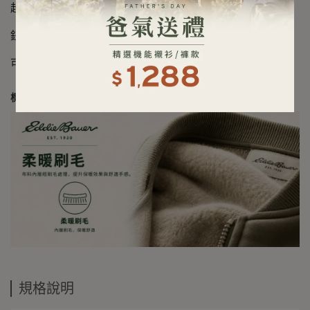
超柔軟雙面刷毛布料
鈕扣領設計
可調式鈕扣袖口，斜裁胸袋與袖口，俐落細節設計
標準版型：不會過緊或寬鬆，適合多數身形。
規格說明