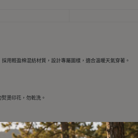
ange 短袖印花T恤，採用輕盈棉混紡材質，設計專屬圖樣，適合溫暖天氣穿著。
勿熨燙印花，勿乾洗。