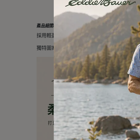
產品細節
採用輕盈棉質混紡布料
獨特圖案印花