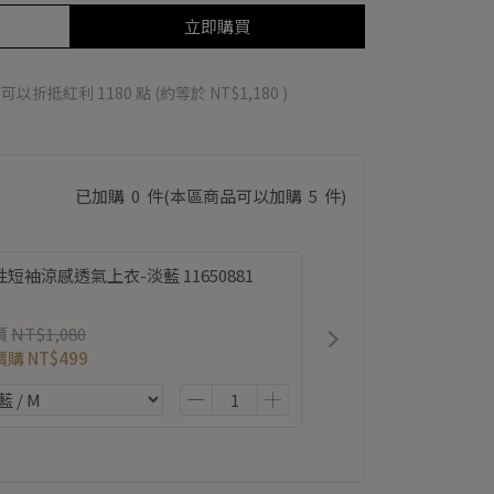
立即購買
 」可以折抵紅利
1180
點 (約等於
NT$1,180
)
已加購
0
件
(本區商品可以加購
5
件)
短袖涼感透氣上衣-淡藍 11650881
價
NT$1,080
價購
NT$499