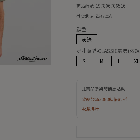
商品編號:
197806706516
供貨狀況:
尚有庫存
顏色
灰綠
尺寸版型-CLASSIC經典
S
M
L
XL
此商品參與的優惠活動
父親節滿2888結帳88折
吸濕排汗