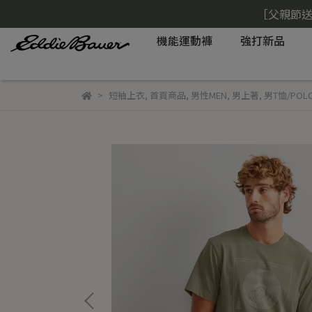
［父親節送
機能運動褲
強打新品
短袖上衣
,
首頁商品
,
男性MEN
,
男上著
,
男T恤/POL