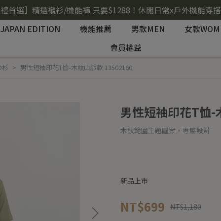
禮首選］精選襯衫/機能褲 只要$1288！休閒日常x戶外機能穿
JAPAN EDITION
機能推薦
男款MEN
女款WOM
會員權益
O杉
男性短袖印花T恤-木紋山脈款 13502160
男性短袖印花T恤-木
木紋範圍主題圖案，專屬設計
新品上市
NT$699
NT$1,180