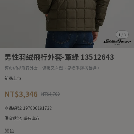
1
/
3
男性羽絨飛行外套-軍綠 13512643
經典絎縫飛行外套，保暖又有型，是換季穿搭首選。
新品上市
NT$3,346
NT$4,780
商品編號:
197806191732
供貨狀況:
尚有庫存
顏色