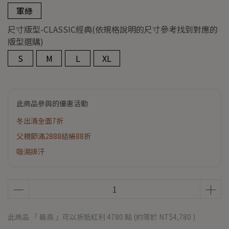
軍綠
尺寸版型-CLASSIC經典(依規格說明的尺寸參考找到對應的
版型選購)
S
M
L
XL
此商品參與的優惠活動
冬出清全面7折
父親節滿2888結帳88折
吸濕排汗
此商品 「 最高 」可以折抵紅利
4780
點 (約等於
NT$4,780
)