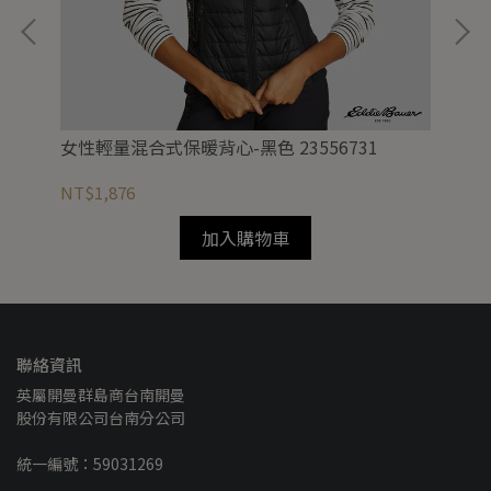
女性輕量混合式保暖背心-黑色 23556731
女性
NT$1,876
NT
加入購物車
聯絡資訊
英屬開曼群島商台南開曼
股份有限公司台南分公司
統一編號：59031269