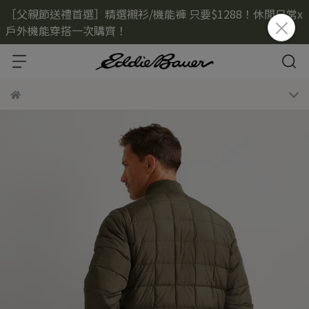
［父親節送禮首選］精選襯衫/機能褲 只要$1288！休閒日常x
戶外機能穿搭一次購齊！