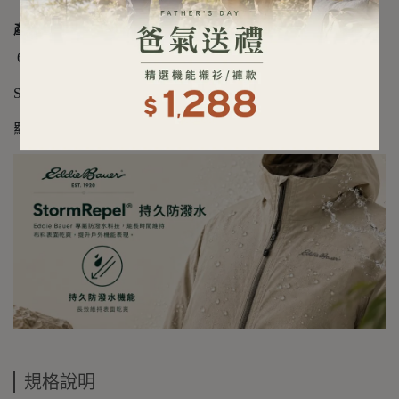
產品細節
650 蓬鬆度羽絨填充，提供輕盈保暖
StormRepel® DWR 防潑水處理
羅紋領口與袖口，拉鍊插手口袋設計
規格說明