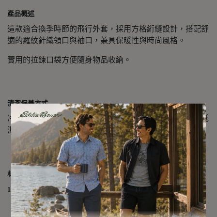
產品概述
這款適合換季時節的飛行外套，採用方格絎縫設計，搭配舒
適的羅紋針織領口與袖口，兼具保暖性與時尚風格。
實用的拉鍊口袋方便隨身物品收納。
清潔保養方式
冷水機洗（精緻模式），使用中性洗劑。建議與乾淨網球低
溫烘乾。請勿吊掛晾乾、熨燙、蒸氣燙或乾洗。
材質成分
100% 聚酯纖維