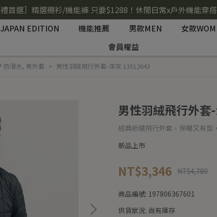
禮首選］精選襯衫/機能褲 只要$1288！休閒日常x戶外機能穿
JAPAN EDITION
機能推薦
男款MEN
女款WOM
會員權益
l® 防潑水
,
男外套
男性羽絨飛行外套-深灰 13512643
男性羽絨飛行外套-深灰
經典絎縫飛行外套，保暖又有型
新品上市
NT$3,346
NT$4,780
商品編號:
197806367601
供貨狀況:
尚有庫存