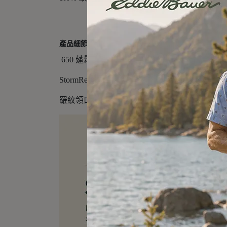
產品細節
650 蓬鬆度羽絨填充，提供輕盈保暖
StormRepel® DWR 防潑水處理
羅紋領口與袖口，拉鍊插手口袋