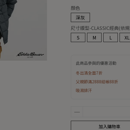
顏色
深灰
尺寸版型-CLASSIC經典
S
M
L
XL
此商品參與的優惠活動
冬出清全面7折
父親節滿2888結帳88折
吸濕排汗
加入購物車