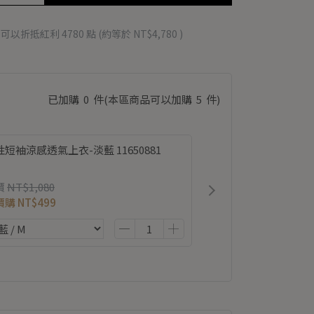
 」可以折抵紅利
4780
點 (約等於
NT$4,780
)
已加購
0
件
(本區商品可以加購
5
件)
短袖涼感透氣上衣-淡藍 11650881
價
NT$1,080
價購
NT$499