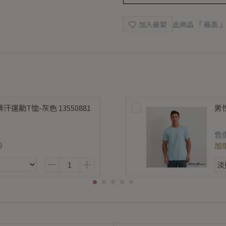
加入最愛
此商品 「 最高
運動T恤-灰色 13550881
男性
售
9
加