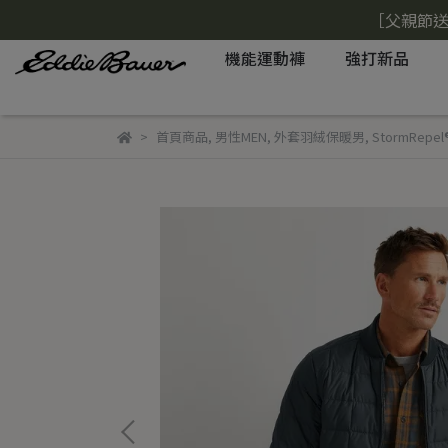
［父親節送
機能運動褲
強打新品
首頁商品
,
男性MEN
,
外套羽絨保暖男
,
StormRepe