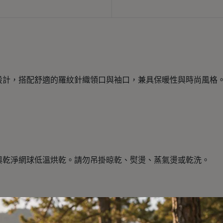
設計，搭配舒適的羅紋針織領口與袖口，兼具保暖性與時尚風格
與乾淨網球低溫烘乾。請勿吊掛晾乾、熨燙、蒸氣燙或乾洗。