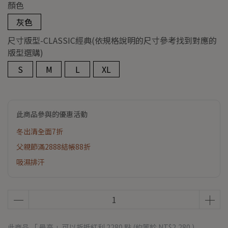
顏色
灰色
尺寸版型-CLASSIC經典(依規格說明的尺寸參考找到對應的
版型選購)
S
M
L
XL
此商品參與的優惠活動
冬出清全面7折
父親節滿2888結帳88折
吸濕排汗
此商品 「 最高 」可以折抵紅利
2280
點 (約等於
NT$2,280
)