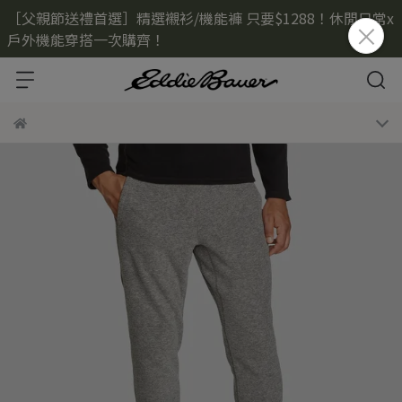
［父親節送禮首選］精選襯衫/機能褲 只要$1288！休閒日常x
戶外機能穿搭一次購齊！