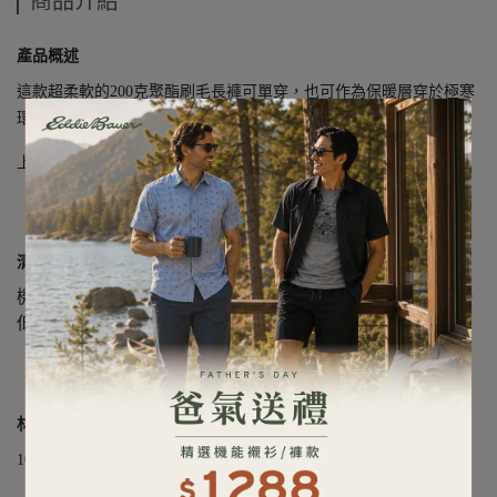
商品介紹
產品概述
這款超柔軟的200克聚酯刷毛長褲可單穿，也可作為保暖層穿於極寒
環境下。
上檔兩片式襯片與側邊拼接設計提供靈活活動性。
清潔保養方式
機洗溫和模式，請分開洗滌。不可漂白、不可使用柔軟精。
低溫烘乾或晾乾最佳。不可熨燙、不可乾洗。
材質成分
100% 聚酯纖維