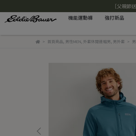
［父親節送
機能運動褲
強打新品
首頁商品
,
男性MEN
,
外套休閒連帽男
,
男外套
男