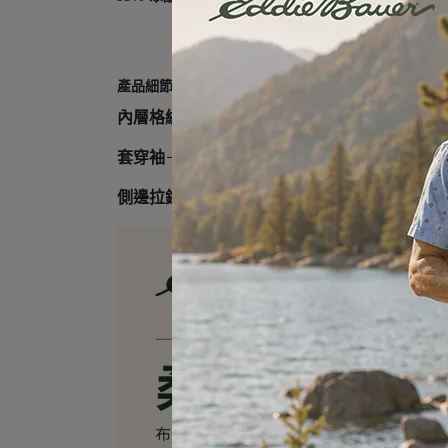
產品細節
內層格紋刷毛
：保暖又透氣
套穿袖
＋
四向彈性布料
：活動無限制
側邊拉鍊口袋
與
左胸拉鍊口袋
：安全收納隨身