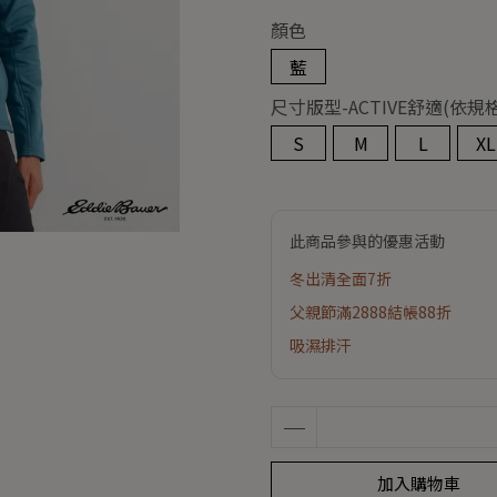
顏色
藍
尺寸版型-ACTIVE舒適(
S
M
L
XL
此商品參與的優惠活動
冬出清全面7折
父親節滿2888結帳88折
吸濕排汗
加入購物車