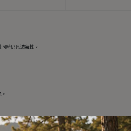
暖同時仍具透氣性。
洗。