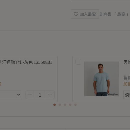
加入最愛
此商品 「 最高
運動T恤-灰色 13550881
男性
售
9
加