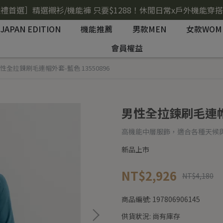
禮首選］精選襯衫/機能褲 只要$1288！休閒日常x戶外機能穿
JAPAN EDITION
機能推薦
男款MEN
女款WOM
會員權益
性全拉鍊刷毛連帽外套-藍色 13550896
男性全拉鍊刷毛連帽外
高機能中層服飾，適合各種天候
新品上市
NT$2,926
NT$4,180
商品編號:
197806906145
供貨狀況:
尚有庫存