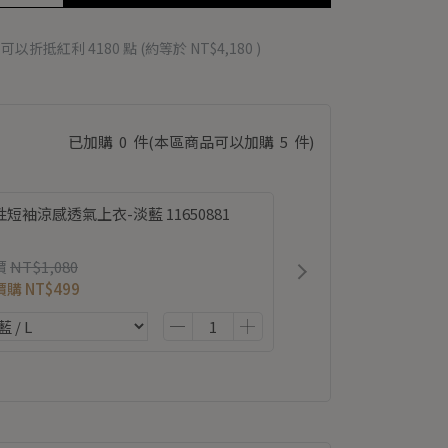
 」可以折抵紅利
4180
點 (約等於
NT$4,180
)
已加購
0
件
(本區商品可以加購
5
件)
短袖涼感透氣上衣-淡藍 11650881
價
NT$1,080
價購
NT$499