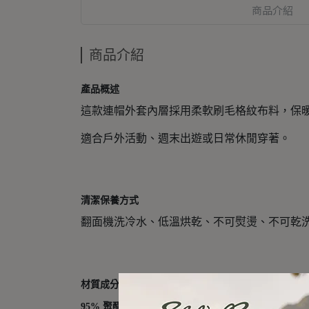
商品介紹
商品介紹
產品概述
這款連帽外套內層採用柔軟刷毛格紋布料，保
適合戶外活動、週末出遊或日常休閒穿著。
清潔保養方式
翻面機洗冷水、低溫烘乾、不可熨燙、不可乾
材質成分
95% 聚酯纖維，
5% 彈性纖維（Spandex）