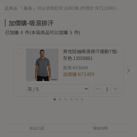
此商品 「 最高 」可以折抵紅利
2680
點 (約等於
NT$2,680
)
加價購-吸濕排汗
已加購
0
件
(本區商品可以加購
5
件)
男性短袖吸濕排汗運動T恤-
灰色 13550881
售價
NT$699
加價購
NT$499
商品介紹
規格說明