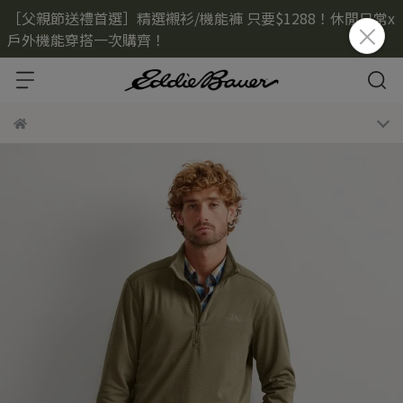
［父親節送禮首選］精選襯衫/機能褲 只要$1288！休閒日常x
戶外機能穿搭一次購齊！