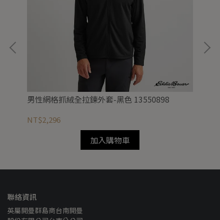
男性網格抓絨全拉鍊外套-黑色 13550898
男性
NT$2,296
NT
加入購物車
聯絡資訊
英屬開曼群島商台南開曼