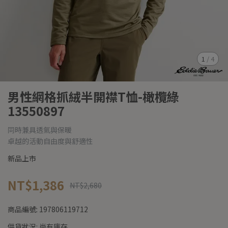
1
/
4
男性網格抓絨半開襟T恤-橄欖綠
13550897
同時兼具透氣與保暖
卓越的活動自由度與舒適性
新品上市
NT$1,386
NT$2,680
商品編號:
197806119712
供貨狀況:
尚有庫存