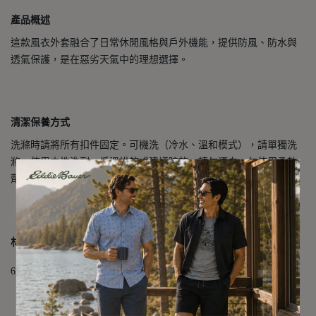
產品概述
這款風衣外套融合了日常休閒風格與戶外機能，提供防風、防水與
透氣保護，是在惡劣天氣中的理想選擇。
清潔保養方式
洗滌時請將所有扣件固定。可機洗（冷水、溫和模式），請單獨洗
滌，使用中性洗劑。低溫烘乾或建議晾乾。請勿漂白、勿使用柔軟
劑、勿熨燙或蒸氣熨燙，勿乾洗。
材質成分
62% 棉、38% 尼龍