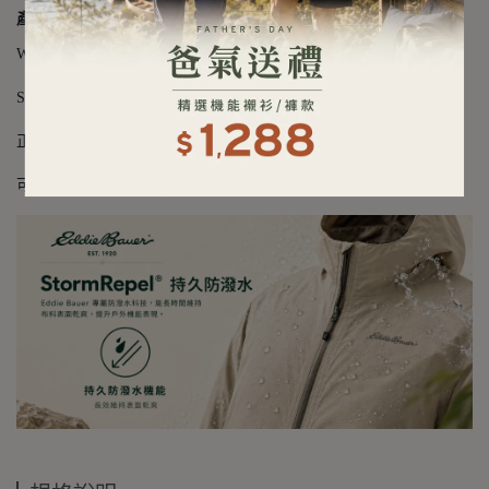
產品細節
WeatherEdge® 接縫密封防水透氣科技
StormRepel® DWR Pro 防潑水塗層
正面雙開式口袋（上方及側邊開口）、內部拉鍊口袋
可調整帽簷與袖口與腰身設計