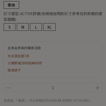
軍綠
尺寸版型-ACTIVE舒適(依規格說明的尺寸參考找到對應的版
型選購)
S
M
L
XL
此商品參與的優惠活動
冬出清全面7折
父親節滿2888結帳88折
吸濕排汗
此商品 「 最高 」可以折抵紅利
5680
點 (約等於
NT$5,680
)