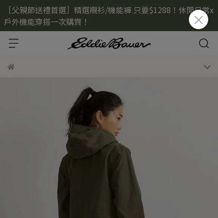
［父親節送禮首選］精選襯衫/機能褲 只要$1288！休閒日常x
戶外機能穿搭一次購齊！