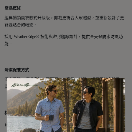
產品概述
經典暢銷風衣款式升級版，剪裁更符合大眾體型，並重新設計了更
舒適貼合的帽兜。
採用 WeatherEdge® 技術與密封縫線設計，提供全天候防水防風功
能。
清潔保養方式
溫水柔洗、低溫烘乾；不可漂白、熨燙、乾洗；視需要補充防潑水
塗層
材質成分
100% 聚酯纖維