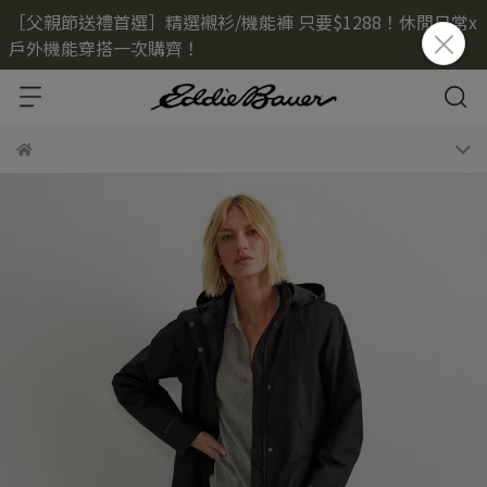
［父親節送禮首選］精選襯衫/機能褲 只要$1288！休閒日常x
戶外機能穿搭一次購齊！