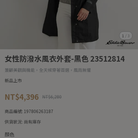
1
/
3
女性防潑水風衣外套-黑色 23512814
兼顧美觀與機能，全天候穿著首選，風雨無懼
新品上市
NT$4,396
NT$6,280
商品編號:
197806263187
供貨狀況:
尚有庫存
顏色