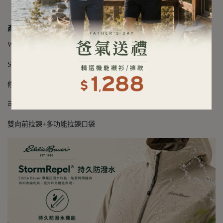
產品細節
WeatherEdge® 接縫密封防水透氣科技
StormRepel® DWR Pro 防潑水塗層
修身剪裁打造公主線條
可拆或調整帽兜+防風擋片具保暖
雙向前拉鍊+多功能拉鍊口袋