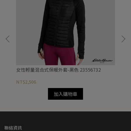
女性輕量混合式保暖外套-黑色 23556732
Ma
NT$2,506
NT
加入購物車
聯絡資訊