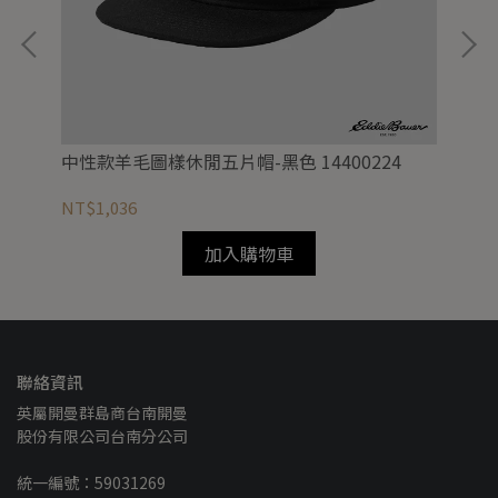
中性款羊毛圖樣休閒五片帽-黑色 14400224
男
NT$1,036
NT
加入購物車
聯絡資訊
英屬開曼群島商台南開曼
股份有限公司台南分公司
統一編號：59031269