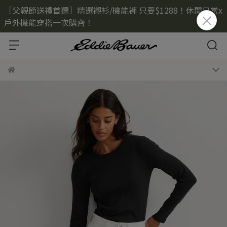
［父親節送禮首選］精選襯衫/機能褲 只要$1288！休閒日常x
戶外機能穿搭一次購齊！