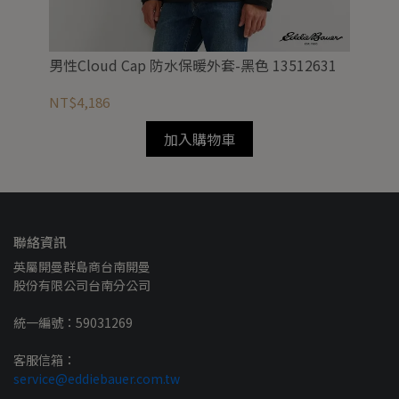
男性Cloud Cap 防水保暖外套-黑色 13512631
女款
16
NT$4,186
NT
加入購物車
聯絡資訊
英屬開曼群島商台南開曼
股份有限公司台南分公司
統一編號：59031269
客服信箱：
service@eddiebauer.com.tw