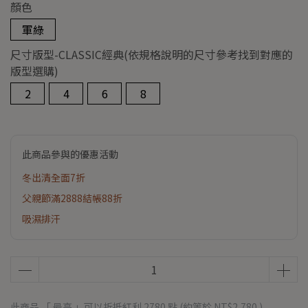
顏色
軍綠
尺寸版型-CLASSIC經典(依規格說明的尺寸參考找到對應的
版型選購)
2
4
6
8
此商品參與的優惠活動
冬出清全面7折
父親節滿2888結帳88折
吸濕排汗
此商品 「 最高 」可以折抵紅利
2780
點 (約等於
NT$2,780
)