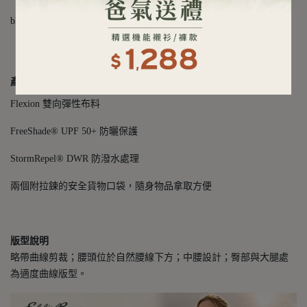
bluesign® 認證布料
產品細節
Flexion 雙向彈性布料
FreeShade® UPF 50+ 防曬保護
StormRepel® DWR 防潑水處理
兩個附拉鍊的安全貨物口袋，隨身物品拿取方便
版型說明
略帶曲線剪裁；腰頭位於自然腰線下方；中腰設計；臀部與大腿處
為適度曲線版型。