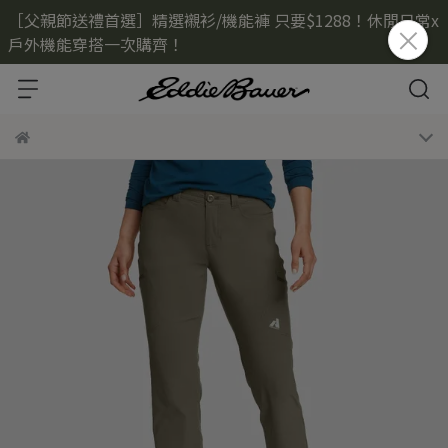
［父親節送禮首選］精選襯衫/機能褲 只要$1288！休閒日常x
戶外機能穿搭一次購齊！