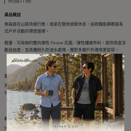
商品介紹
產品概述
無論是在山區快速行進，或是在營地放鬆休息，這款機能褲都是各
式戶外活動的理想選擇。
輕量、可收納的雙向彈性 Flexion 尼龍／彈性纖維布料，提供高度活
動自由度，並具備耐久防潑水處理，應對多變戶外環境更從容。
清潔保養方式
與同色衣物冷水柔洗，不可漂白或使用柔軟精。低溫烘乾，立即取
出。可低溫整燙，不可乾洗。
材質成分
95% 尼龍、5% 彈性纖維