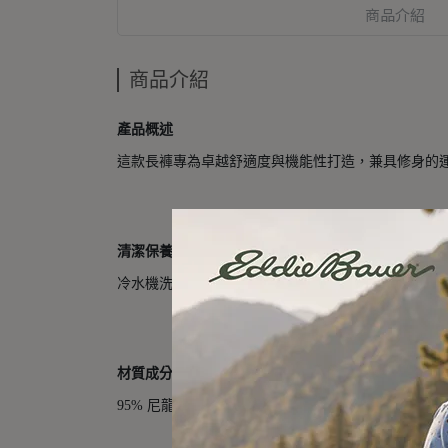
商品介紹
商品介紹
產品概述
這款長褲專為卓越舒適度與機能性打造，兼具修身的
清潔保養方式
冷水機洗，與相似顏色衣物一起洗滌。不可漂白或使
材質成分
95% 尼龍、5% 彈性纖維