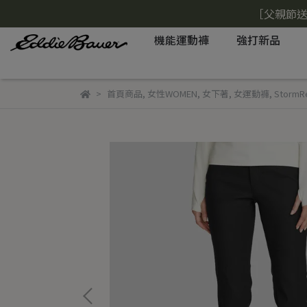
［父親節送
機能運動褲
強打新品
首頁商品
,
女性WOMEN
,
女下著
,
女運動褲
,
Storm