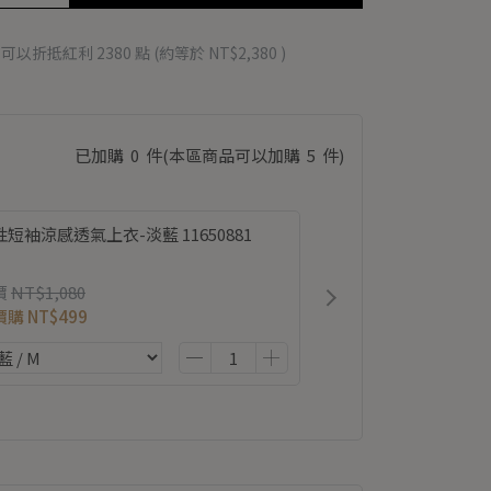
 」可以折抵紅利
2380
點 (約等於
NT$2,380
)
已加購
0
件
(本區商品可以加購
5
件)
短袖涼感透氣上衣-淡藍 11650881
價
NT$1,080
價購
NT$499