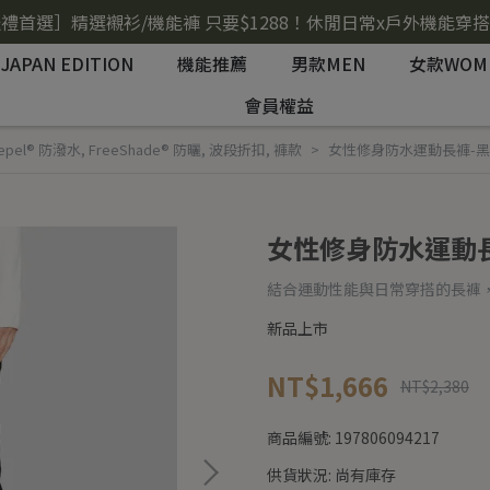
禮首選］精選襯衫/機能褲 只要$1288！休閒日常x戶外機能穿
JAPAN EDITION
機能推薦
男款MEN
女款WOM
會員權益
Repel® 防潑水
,
FreeShade® 防曬
,
波段折扣
,
褲款
女性修身防水運動長褲-黑色 
女性修身防水運動長褲
結合運動性能與日常穿搭的長褲
新品上市
NT$1,666
NT$2,380
商品編號:
197806094217
供貨狀況:
尚有庫存