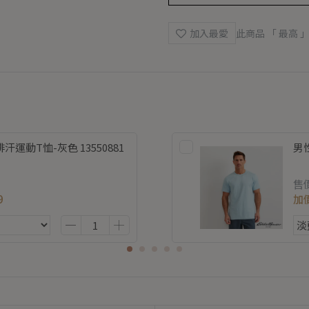
加入最愛
此商品 「 最高
運動T恤-灰色 13550881
男性
售
9
加