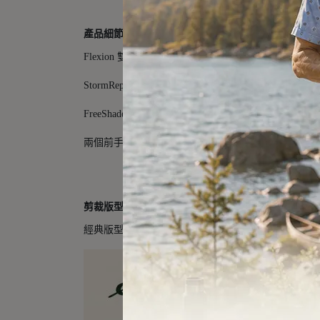
產品細節
Flexion 雙向彈性布料，全天舒適行動自由
StormRepel® DWR 防潑水塗層
FreeShade® UPF 50+ 防曬保護
兩個前手口袋、左大腿拉鍊口袋
剪裁版型
經典版型：舒適、通用的合身設計。