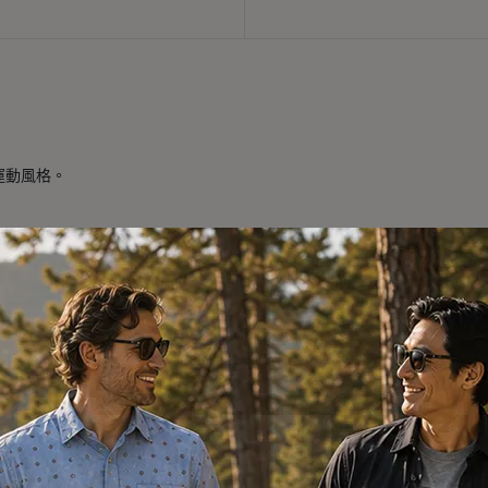
運動風格。
用柔軟精。低溫烘乾並立即取出。可低溫整燙。不可乾洗。