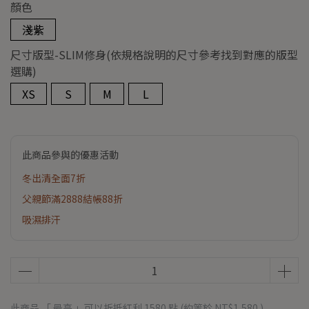
顏色
淺紫
尺寸版型-SLIM修身(依規格說明的尺寸參考找到對應的版型
選購)
XS
S
M
L
此商品參與的優惠活動
冬出清全面7折
父親節滿2888結帳88折
吸濕排汗
此商品 「 最高 」可以折抵紅利
1580
點 (約等於
NT$1,580
)