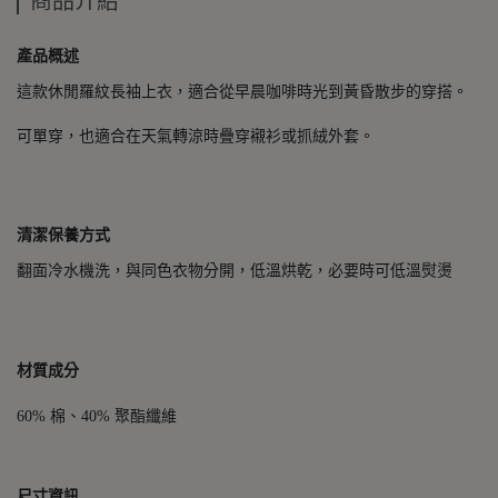
商品介紹
產品概述
這款休閒羅紋長袖上衣，適合從早晨咖啡時光到黃昏散步的穿搭。
可單穿，也適合在天氣轉涼時疊穿襯衫或抓絨外套。
清潔保養方式
翻面冷水機洗，與同色衣物分開，低溫烘乾，必要時可低溫熨燙
材質成分
60% 棉、40% 聚酯纖維
尺寸資訊