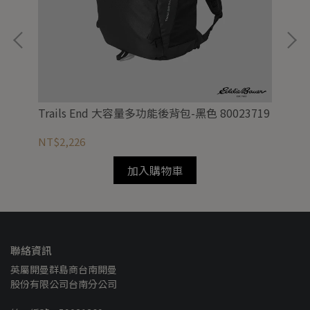
Trails End 大容量多功能後背包-黑色 80023719
男
NT$2,226
NT
加入購物車
聯絡資訊
英屬開曼群島商台南開曼
股份有限公司台南分公司