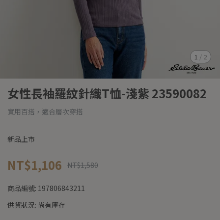
1
/
2
女性長袖羅紋針織T恤-淺紫 23590082
實用百搭，適合層次穿搭
新品上市
NT$1,106
NT$1,580
商品編號:
197806843211
供貨狀況:
尚有庫存