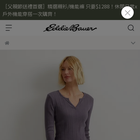
［父親節送禮首選］精選襯衫/機能褲 只要$1288！休閒日常x
戶外機能穿搭一次購齊！