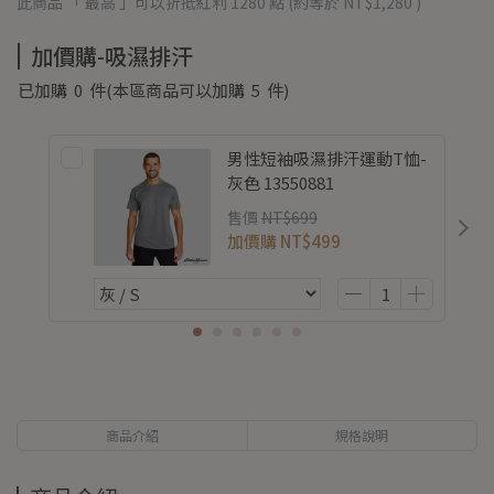
此商品 「 最高 」可以折抵紅利
1280
點 (約等於
NT$1,280
)
加價購-吸濕排汗
已加購
0
件
(本區商品可以加購
5
件)
男性短袖吸濕排汗運動T恤-
灰色 13550881
售價
NT$699
加價購
NT$499
商品介紹
規格說明