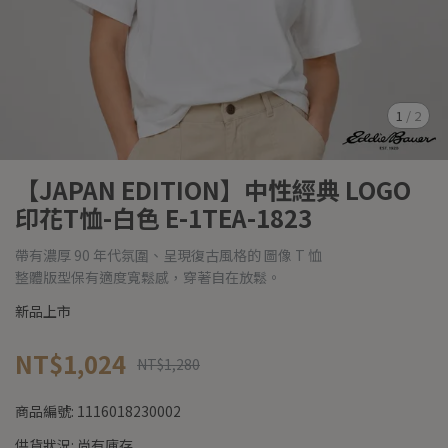
1
/
2
【JAPAN EDITION】中性經典 LOGO
印花T恤-白色 E-1TEA-1823
帶有濃厚 90 年代氛圍、呈現復古風格的 圖像 T 恤
整體版型保有適度寬鬆感，穿著自在放鬆。
新品上市
NT$1,024
NT$1,280
商品編號:
1116018230002
供貨狀況:
尚有庫存