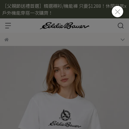
［父親節送禮首選］精選襯衫/機能褲 只要$1288！休閒日常x
戶外機能穿搭一次購齊！