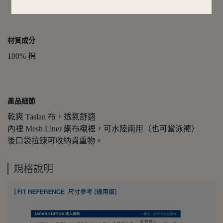
材質成分
100% 棉
產品細節
乾爽 Taslan 布，透氣舒適
內裡 Mesh Liner 網布襯裡，可水陸兩用（也可當泳褲）
後口袋拉鍊可收納貴重物。
規格說明