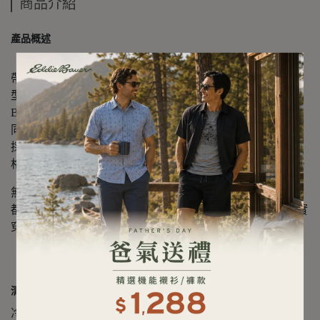
商品介紹
產品概述
【JAPAN EDITION】
帶有濃厚 90 年代氛圍、呈現復古風格的圖像 T 恤。整體版
型保有適度寬鬆感，穿著自在放鬆。肩線採用 Taco
Binder（加強包邊） 工法，能減少與肌膚接觸時的不適感，
同時成為造型上的細節亮點。
採用 16 支 Open-End 紗線的 100% 純棉材質，屬於重磅規
格，布料觸感紮實；具備乾爽手感與粗獷自然的質地表現。
無論單穿打造簡約基本風格，或作為襯衫、外套的內搭層，
都能在各種穿搭情境中靈活運用，是一款適用場景廣泛的實
穿單品。
清潔保養方式
冷水洗；不可漂白；低溫整燙；深色單獨洗